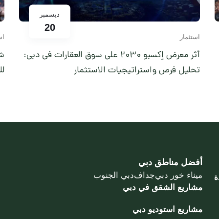
ديسمبر
20
استثمار
اس
أثر معرض إكسبو 2030 على سوق العقارات في دبي:
شر
تحليل فرص واستراتيجيات الاستثمار
لل
أفضل مناطق دبي
ميناء خور دبي
جداف
دبي الجنوب
ة
مشاريع الشقق في دبي
مشاريع استوديو دبي