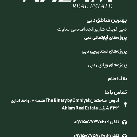
بهترین مناطق دبی
دبی کریک هاربر
الجداف
دبی ساوث
پروژه‌های آپارتمانی دبی
پروژه‌های استدیویی دبی
پروژه‌های ویلایی دبی
بلاگ احلام
تماس با ما
آدرس: ساختمان The Binary by Omniyat طبقه ۴، واحد اداری
۴۳۴ شرکت Ahlam Real Estate
تلفن 1:
+971507737020
تلفن 2:
+971507757020